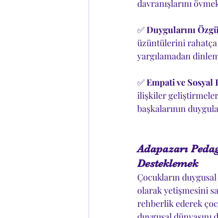
davranışlarını övmek 
✅ 
Duygularını Özgü
üzüntülerini rahatça
yargılamadan dinlem
✅ 
Empati ve Sosyal 
ilişkiler geliştirmel
başkalarının duygular
Adapazarı Pedag
Desteklemek
Çocukların duygusal i
olarak yetişmesini sa
rehberlik ederek çoc
duygusal dünyasını d