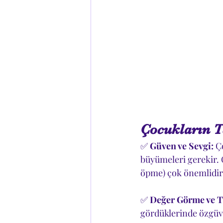
Çocukların T
✅ 
Güven ve Sevgi:
 Ç
büyümeleri gerekir. O
öpme) çok önemlidir
✅ 
Değer Görme ve T
gördüklerinde özgüven