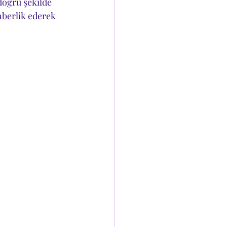
doğru şekilde 
hberlik ederek 