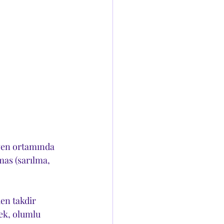
üven ortamında 
mas (sarılma, 
en takdir 
ek, olumlu 