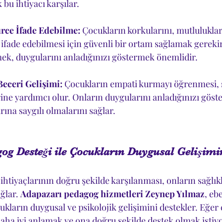
bu ihtiyacı karşılar.
rce İfade Edebilme:
 Çocukların korkularını, mutluluklar
 ifade edebilmesi için güvenli bir ortam sağlamak gerekir
ek, duygularını anladığınızı göstermek önemlidir.
Beceri Gelişimi:
 Çocukların empati kurmayı öğrenmesi, sa
erine yardımcı olur. Onların duygularını anladığınızı göst
ına saygılı olmalarını sağlar.
og Desteği ile Çocukların Duygusal Gelişimi
htiyaçlarının doğru şekilde karşılanması, onların sağlıkl
ğlar. 
Adapazarı pedagog hizmetleri Zeynep Yılmaz
, eb
ukların duygusal ve psikolojik gelişimini destekler. Eğe
aha iyi anlamak ve ona doğru şekilde destek olmak istiy