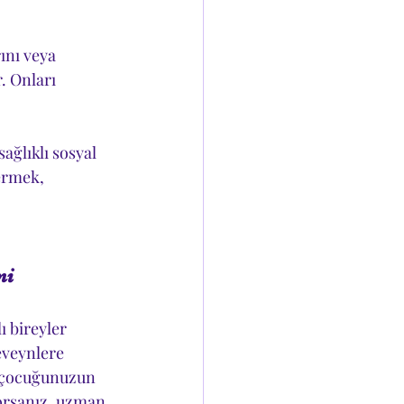
ını veya 
. Onları 
ğlıklı sosyal 
ermek, 
ni 
ı bireyler 
eveynlere 
r çocuğunuzun 
orsanız, uzman 