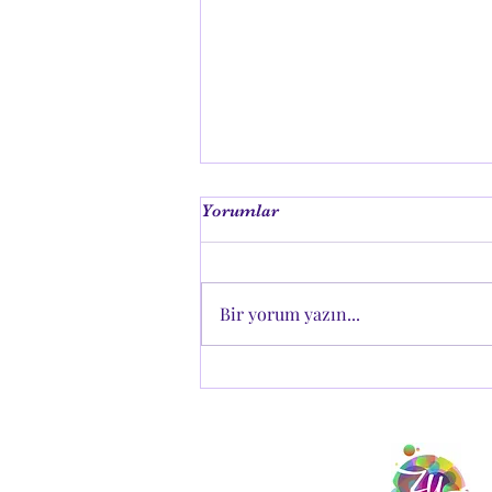
Yorumlar
Bir yorum yazın...
Sakarya Çocuk Pedagog ve
Psikolog Hizmetleri: Her
Çocuğun Yolculuğu Kendine
Özeldir