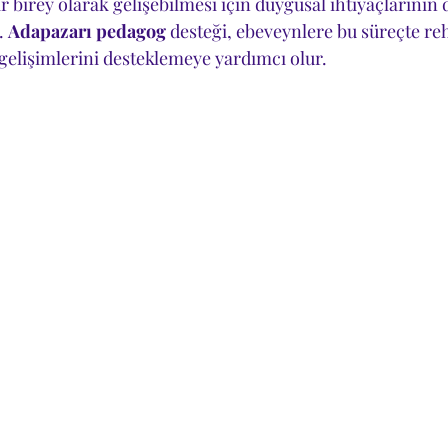
ir birey olarak gelişebilmesi için duygusal ihtiyaçlarının 
. 
Adapazarı pedagog
 desteği, ebeveynlere bu süreçte re
gelişimlerini desteklemeye yardımcı olur.