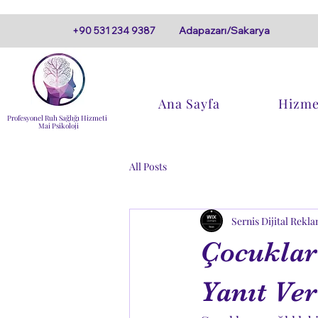
Adapazarı/Sakarya
+90 531 234 9387
Ana Sayfa
Hizme
Profesyonel Ruh Sağlığı Hizmeti
Mai Psikoloji
All Posts
Sernis Dijital Rekla
Çocuklar
Yanıt Ve