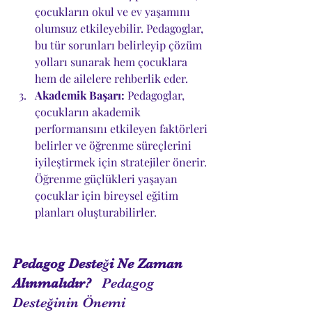
çocukların okul ve ev yaşamını 
olumsuz etkileyebilir. Pedagoglar, 
bu tür sorunları belirleyip çözüm 
yolları sunarak hem çocuklara 
hem de ailelere rehberlik eder.
Akademik Başarı:
 Pedagoglar, 
çocukların akademik 
performansını etkileyen faktörleri 
belirler ve öğrenme süreçlerini 
iyileştirmek için stratejiler önerir. 
Öğrenme güçlükleri yaşayan 
çocuklar için bireysel eğitim 
planları oluşturabilirler.
Pedagog Desteği Ne Zaman 
Alınmalıdır?   
Pedagog 
Desteğinin Önemi