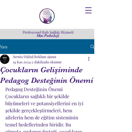
Profesyonel Ruh Sağlığı Hizmeti
Mai Psikoloji
Yazı
Sernis Dijital Reklam ajansı
14 Kas 2024
2 dakikada okunur
Çocukların Gelişiminde
Pedagog Desteğinin Önemi
Pedagog Desteğinin Önemi
Çocukların sağlıklı bir şekilde 
büyümeleri ve potansiyellerini en iyi 
şekilde gerçekleştirmeleri, hem 
ailelerin hem de eğitim sisteminin 
temel hedeflerinden biridir. Bu 
süreçte, pedagog desteği, çocukların 