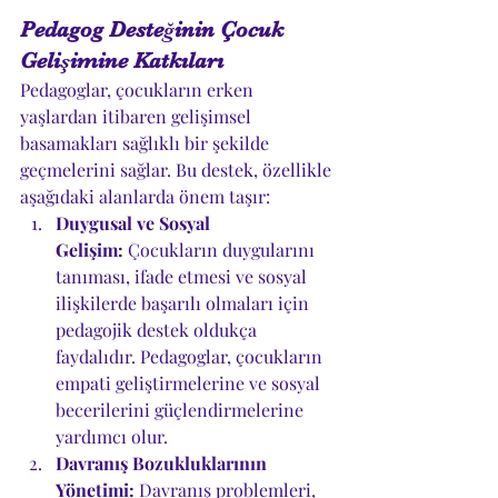
Pedagog Desteğinin Çocuk 
Gelişimine Katkıları
Pedagoglar, çocukların erken 
yaşlardan itibaren gelişimsel 
basamakları sağlıklı bir şekilde 
geçmelerini sağlar. Bu destek, özellikle 
aşağıdaki alanlarda önem taşır:
Duygusal ve Sosyal 
Gelişim:
 Çocukların duygularını 
tanıması, ifade etmesi ve sosyal 
ilişkilerde başarılı olmaları için 
pedagojik destek oldukça 
faydalıdır. Pedagoglar, çocukların 
empati geliştirmelerine ve sosyal 
becerilerini güçlendirmelerine 
yardımcı olur.
Davranış Bozukluklarının 
Yönetimi:
 Davranış problemleri, 