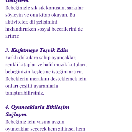
Geliştirin
Bebeğinizle sık sık konuşun, şarkılar 
söyleyin ve ona kitap okuyun. Bu 
aktiviteler, dil gelişimini 
hızlandırırken sosyal becerilerini de 
artırır.
3. 
Keşfetmeye Teşvik Edin
Farklı dokulara sahip oyuncaklar, 
renkli kitaplar ve hafif müzik kutuları, 
bebeğinizin keşfetme isteğini artırır. 
Bebeklerin merakını desteklemek için 
onları çeşitli uyaranlarla 
tanıştırabilirsiniz.
4. 
Oyuncaklarla Etkileşim 
Sağlayın
Bebeğiniz için yaşına uygun 
oyuncaklar seçerek hem zihinsel hem 