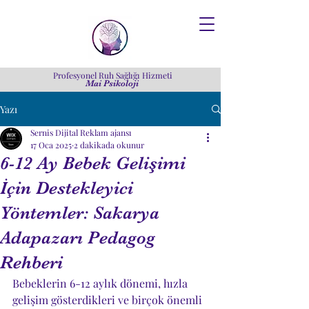
Profesyonel Ruh Sağlığı Hizmeti
Mai Psikoloji
Yazı
Sernis Dijital Reklam ajansı
17 Oca 2025
2 dakikada okunur
6-12 Ay Bebek Gelişimi
İçin Destekleyici
Yöntemler: Sakarya
Adapazarı Pedagog
Rehberi
Bebeklerin 6-12 aylık dönemi, hızla 
gelişim gösterdikleri ve birçok önemli 