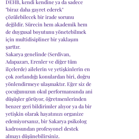
DEHB, kendi kendine ya da sadece 
"biraz daha gayret ederek" 
çözülebilecek bir irade sorunu 
değildir. Sürecin hem akademik hem 
de duygusal boyutunu yönetebilmek 
için multidisipliner bir yaklaşım 
şarttır.
Sakarya genelinde (Serdivan, 
Adapazarı, Erenler ve diğer tüm 
ilçelerde) ailelerin ve yetişkinlerin en 
çok zorlandığı konulardan biri, doğru 
yönlendirmeye ulaşmaktır. Eğer siz de 
çocuğunuzun okul performansında ani 
düşüşler görüyor, öğretmenlerinden 
benzer geri bildirimler alıyor ya da bir 
yetişkin olarak hayatınızı organize 
edemiyorsanız, bir Sakarya psikolog 
kadrosundan profesyonel destek 
almayı düşünebilirsiniz.