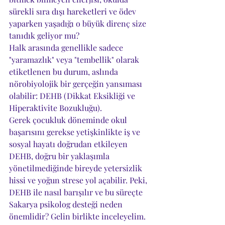
sürekli sıra dışı hareketleri ve ödev 
yaparken yaşadığı o büyük direnç size 
tanıdık geliyor mu?
Halk arasında genellikle sadece 
"yaramazlık" veya "tembellik" olarak 
etiketlenen bu durum, aslında 
nörobiyolojik bir gerçeğin yansıması 
olabilir: DEHB (Dikkat Eksikliği ve 
Hiperaktivite Bozukluğu).
Gerek çocukluk döneminde okul 
başarısını gerekse yetişkinlikte iş ve 
sosyal hayatı doğrudan etkileyen 
DEHB, doğru bir yaklaşımla 
yönetilmediğinde bireyde yetersizlik 
hissi ve yoğun strese yol açabilir. Peki, 
DEHB ile nasıl barışılır ve bu süreçte 
Sakarya psikolog desteği neden 
önemlidir? Gelin birlikte inceleyelim.