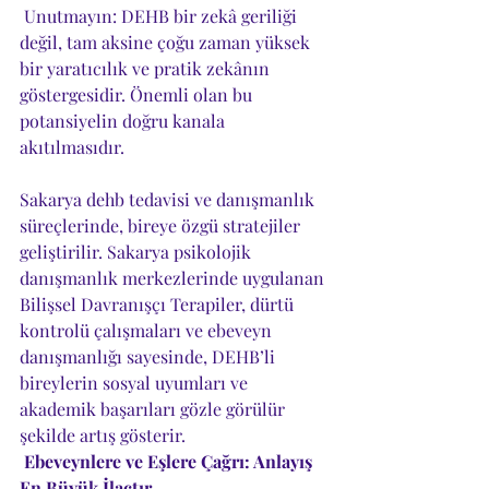
 Unutmayın: DEHB bir zekâ geriliği 
değil, tam aksine çoğu zaman yüksek 
bir yaratıcılık ve pratik zekânın 
göstergesidir. Önemli olan bu 
potansiyelin doğru kanala 
akıtılmasıdır.
Sakarya dehb tedavisi ve danışmanlık 
süreçlerinde, bireye özgü stratejiler 
geliştirilir. Sakarya psikolojik 
danışmanlık merkezlerinde uygulanan 
Bilişsel Davranışçı Terapiler, dürtü 
kontrolü çalışmaları ve ebeveyn 
danışmanlığı sayesinde, DEHB’li 
bireylerin sosyal uyumları ve 
akademik başarıları gözle görülür 
şekilde artış gösterir.
Ebeveynlere ve Eşlere Çağrı: Anlayış 
En Büyük İlaçtır