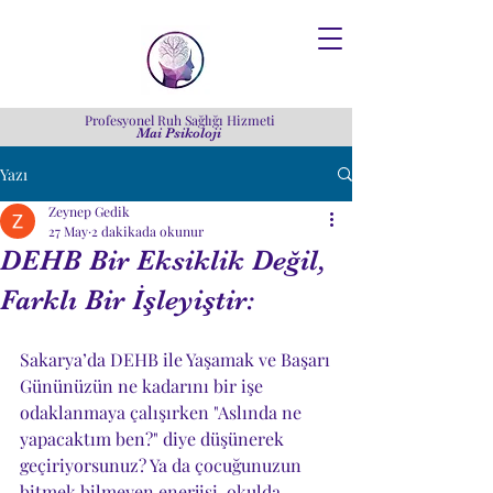
Profesyonel Ruh Sağlığı Hizmeti
Mai Psikoloji
Yazı
Zeynep Gedik
27 May
2 dakikada okunur
DEHB Bir Eksiklik Değil,
Farklı Bir İşleyiştir:
Sakarya’da DEHB ile Yaşamak ve Başarı
Gününüzün ne kadarını bir işe 
odaklanmaya çalışırken "Aslında ne 
yapacaktım ben?" diye düşünerek 
geçiriyorsunuz? Ya da çocuğunuzun 
bitmek bilmeyen enerjisi, okulda 