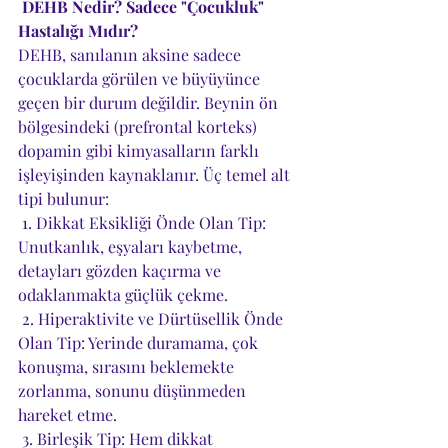
 DEHB Nedir? Sadece "Çocukluk" 
Hastalığı Mıdır?
DEHB, sanılanın aksine sadece 
çocuklarda görülen ve büyüyünce 
geçen bir durum değildir. Beynin ön 
bölgesindeki (prefrontal korteks) 
dopamin gibi kimyasalların farklı 
işleyişinden kaynaklanır. Üç temel alt 
tipi bulunur:
 1. Dikkat Eksikliği Önde Olan Tip: 
Unutkanlık, eşyaları kaybetme, 
detayları gözden kaçırma ve 
odaklanmakta güçlük çekme.
 2. Hiperaktivite ve Dürtüsellik Önde 
Olan Tip: Yerinde duramama, çok 
konuşma, sırasını beklemekte 
zorlanma, sonunu düşünmeden 
hareket etme.
 3. Birleşik Tip: Hem dikkat 