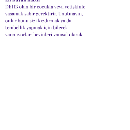
DEHB olan bir çocukla veya yetişkinle 
yaşamak sabır gerektirir. Unutmayın, 
onlar bunu sizi kızdırmak ya da 
tembellik yapmak için bilerek 
yapmıyorlar; beyinleri yapısal olarak 
yapılandırma süreçlerinde farklı 
çalışıyor. Ceza veya eleştiri yerine, 
olumlu davranışları ödüllendirmek ve 
net, kısa sınırlarla yaklaşmak her 
zaman daha yapıcı sonuçlar verir.
Doğru destekle, DEHB bir engel 
olmaktan çıkıp hayatı renklendiren 
benzersiz bir avantaja dönüşebilir. 
Şehrimizde bu konuda rehberlik 
alabileceğiniz uzmanlarla bağ 
kurmaktan çekinmeyin.