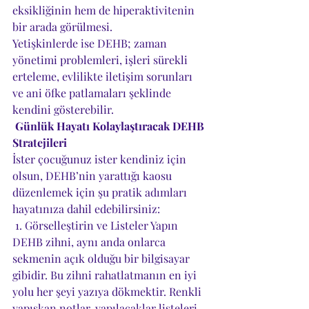
eksikliğinin hem de hiperaktivitenin 
bir arada görülmesi.
Yetişkinlerde ise DEHB; zaman 
yönetimi problemleri, işleri sürekli 
erteleme, evlilikte iletişim sorunları 
ve ani öfke patlamaları şeklinde 
kendini gösterebilir.
 Günlük Hayatı Kolaylaştıracak DEHB 
Stratejileri
İster çocuğunuz ister kendiniz için 
olsun, DEHB’nin yarattığı kaosu 
düzenlemek için şu pratik adımları 
hayatınıza dahil edebilirsiniz:
 1. Görselleştirin ve Listeler Yapın
DEHB zihni, aynı anda onlarca 
sekmenin açık olduğu bir bilgisayar 
gibidir. Bu zihni rahatlatmanın en iyi 
yolu her şeyi yazıya dökmektir. Renkli 
yapışkan notlar, yapılacaklar listeleri 