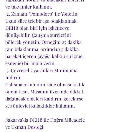
ve takvimler kullanın.
 2. Zamanı "Pomodoro" ile Yönetin
Uzun süre tek bir işe odaklanmak 
DEHB olan biri için işkenceye 
dönüşebilir. Çalışma sürelerini 
bölerek yönetin. Örneğin; 25 dakika 
tam odaklanma, ardından 5 dakika 
hareket içeren (ayağa kalkıp su içme, 
esneme) bir mola verin.
 3. Çevresel Uyaranları Minimuma 
İndirin
Çalışma ortamının sade olması kritik 
önem taşır. Masanın üzerinde dikkat 
dağıtacak objeleri kaldırın, gerekirse 
ses önleyici kulaklıklar kullanın.
Sakarya’da DEHB ile Doğru Mücadele 
ve Uzman Desteği