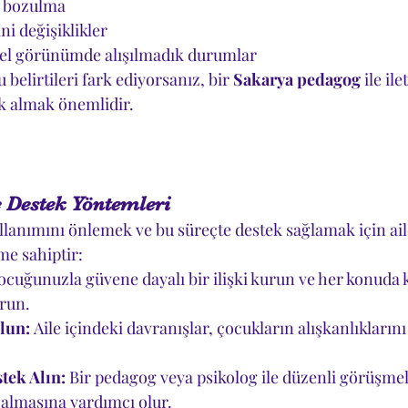
 bozulma
ni değişiklikler
sel görünümde alışılmadık durumlar
elirtileri fark ediyorsanız, bir 
Sakarya pedagog
 ile i
k almak önemlidir.
e Destek Yöntemleri
lanımını önlemek ve bu süreçte destek sağlamak için ailel
me sahiptir:
ocuğunuzla güvene dayalı bir ilişki kurun ve her konuda 
urun.
lun:
 Aile içindeki davranışlar, çocukların alışkanlıklarını
tek Alın:
 Bir pedagog veya psikolog ile düzenli görüşmel
 almasına yardımcı olur.