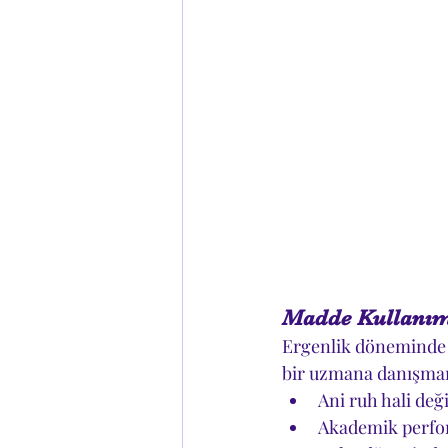
Madde Kullanımın
Ergenlik döneminde m
bir uzmana danışmanı
Ani ruh hali deği
Akademik perfo