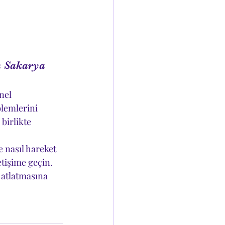
 Sakarya 
nel 
lemlerini 
birlikte 
 nasıl hareket 
tişime geçin. 
 atlatmasına 