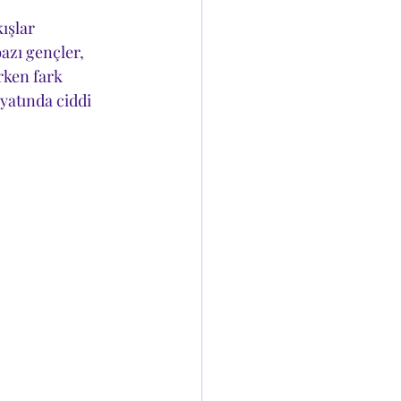
ışlar 
azı gençler, 
rken fark 
atında ciddi 