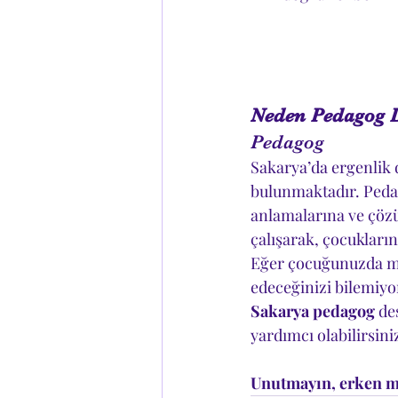
Neden Pedagog D
Pedagog
Sakarya’da ergenlik 
bulunmaktadır. Peda
anlamalarına ve çözüm
çalışarak, çocukların
Eğer çocuğunuzda mad
edeceğinizi bilemiyo
Sakarya pedagog
 de
yardımcı olabilirsini
Unutmayın, erken mü