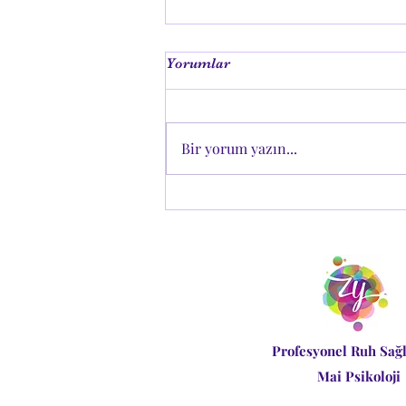
Yorumlar
Bir yorum yazın...
Sakarya Çocuk Pedagog ve
Psikolog Hizmetleri: Her
Çocuğun Yolculuğu Kendine
Özeldir
Profesyonel Ruh Sağl
Mai Psikoloji