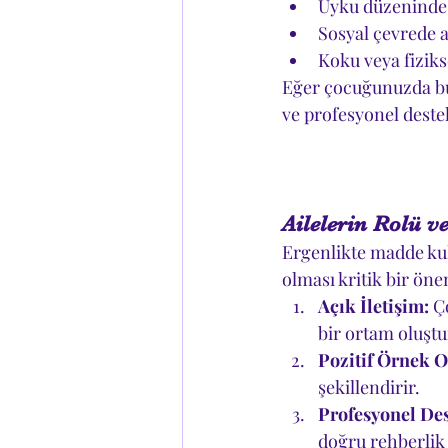
Uyku düzeninde
Sosyal çevrede a
Koku veya fizik
Eğer çocuğunuzda bu b
ve profesyonel deste
Ailelerin Rolü v
Ergenlikte madde kul
olması kritik bir öne
Açık İletişim:
 Ç
bir ortam oluşt
Pozitif Örnek O
şekillendirir.
Profesyonel Des
doğru rehberlik