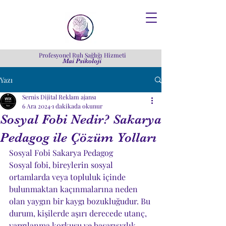
Profesyonel Ruh Sağlığı Hizmeti
Mai Psikoloji
Yazı
Sernis Dijital Reklam ajansı
6 Ara 2024
1 dakikada okunur
Sosyal Fobi Nedir? Sakarya
Pedagog ile Çözüm Yolları
Sosyal Fobi Sakarya Pedagog
Sosyal fobi, bireylerin sosyal 
ortamlarda veya topluluk içinde 
bulunmaktan kaçınmalarına neden 
olan yaygın bir kaygı bozukluğudur. Bu 
durum, kişilerde aşırı derecede utanç, 
yargılanma korkusu ve başarısızlık 