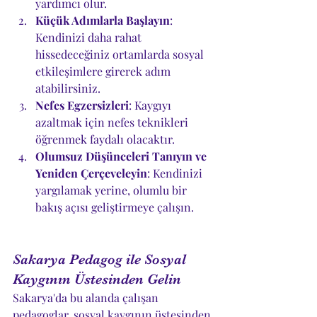
yardımcı olur.
Küçük Adımlarla Başlayın
: 
Kendinizi daha rahat 
hissedeceğiniz ortamlarda sosyal 
etkileşimlere girerek adım 
atabilirsiniz.
Nefes Egzersizleri
: Kaygıyı 
azaltmak için nefes teknikleri 
öğrenmek faydalı olacaktır.
Olumsuz Düşünceleri Tanıyın ve 
Yeniden Çerçeveleyin
: Kendinizi 
yargılamak yerine, olumlu bir 
bakış açısı geliştirmeye çalışın.
Sakarya Pedagog ile Sosyal 
Kaygının Üstesinden Gelin
Sakarya'da bu alanda çalışan 
pedagoglar, sosyal kaygının üstesinden 