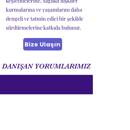
keşfetmelerine, sağlıklı ilişkiler
kurmalarına ve yaşamlarını daha
dengeli ve tatmin edici bir şekilde
sürdürmelerine katkıda bulunur.
Bize Ulaşın
DANIŞAN YORUMLARIMIZ
Uzun bir süredir kızım için bir
psikolojik danışman arayışı içindeydim
ve o
sıralarda bir mucize oldu Zeynep